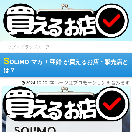
トップ
ドラッグストア
S
OLIMO マカ + 亜鉛 が買えるお店・販売店と
は？
本ページはプロモーションを含みます
2024.10.20