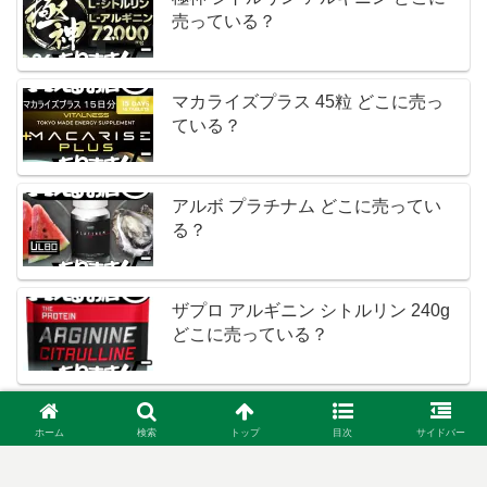
売っている？
マカライズプラス 45粒 どこに売っ
ている？
アルボ プラチナム どこに売ってい
る？
ザプロ アルギニン シトルリン 240g
どこに売っている？
神戸ロハスフード マカナイト どこに
ホーム
検索
トップ
目次
サイドバー
売っている？